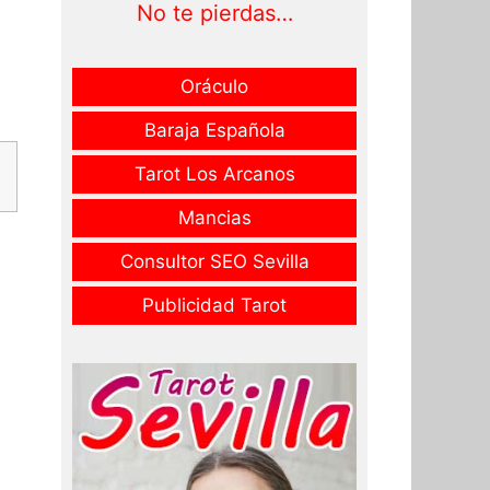
No te pierdas…
Oráculo
Baraja Española
Tarot Los Arcanos
Mancias
Consultor SEO Sevilla
Publicidad Tarot