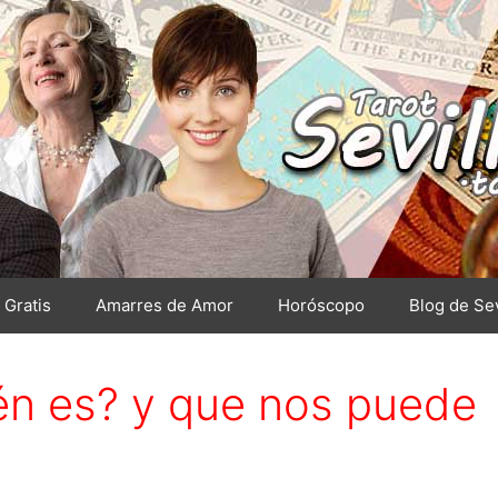
 Gratis
Amarres de Amor
Horóscopo
Blog de Sev
ién es? y que nos puede