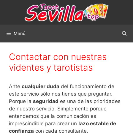
Saltar
al
contenido
Menú
Contactar con nuestras
videntes y tarotistas
Ante
cualquier duda
del funcionamiento de
este servicio sólo nos tienes que preguntar.
Porque la
seguridad
es una de las prioridades
de nuestro servicio. Simplemente porque
entendemos que la comunicación es
imprescindible para crear un
lazo estable de
confianza
con cada consultante.