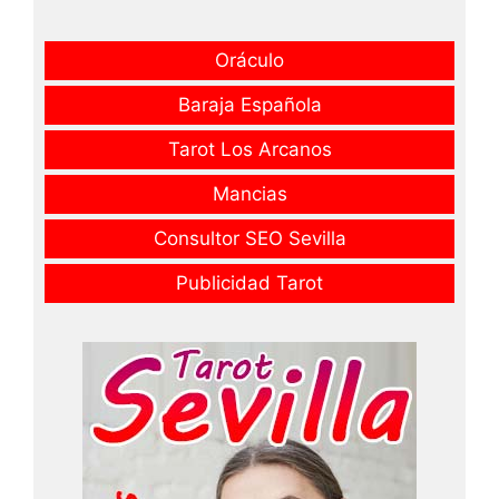
Oráculo
Baraja Española
Tarot Los Arcanos
Mancias
Consultor SEO Sevilla
Publicidad Tarot