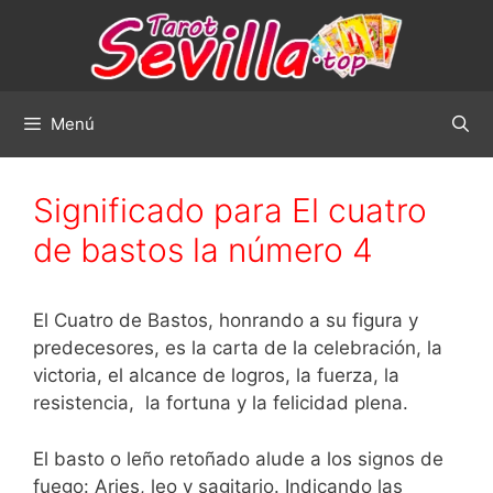
Saltar
al
contenido
Menú
Significado para El cuatro
de bastos la número 4
El Cuatro de Bastos, honrando a su figura y
predecesores, es la carta de la celebración, la
victoria, el alcance de logros, la fuerza, la
resistencia, la fortuna y la felicidad plena.
El basto o leño retoñado alude a los signos de
fuego: Aries, leo y sagitario. Indicando las