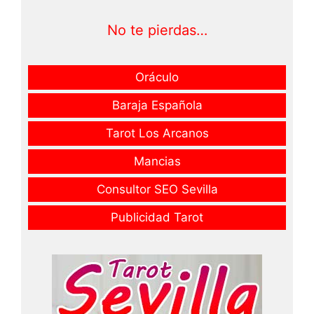
No te pierdas…
Oráculo
Baraja Española
Tarot Los Arcanos
Mancias
Consultor SEO Sevilla
Publicidad Tarot