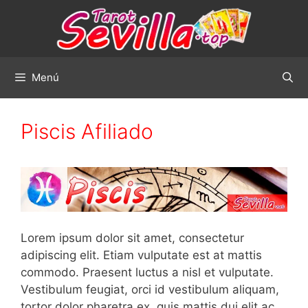
Saltar
al
contenido
Menú
Piscis Afiliado
Lorem ipsum dolor sit amet, consectetur
adipiscing elit. Etiam vulputate est at mattis
commodo. Praesent luctus a nisl et vulputate.
Vestibulum feugiat, orci id vestibulum aliquam,
tortor dolor pharetra ex, quis mattis dui elit ac