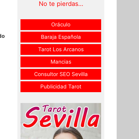
No te pierdas…
Oráculo
do
Baraja Española
Tarot Los Arcanos
Mancias
Consultor SEO Sevilla
Publicidad Tarot