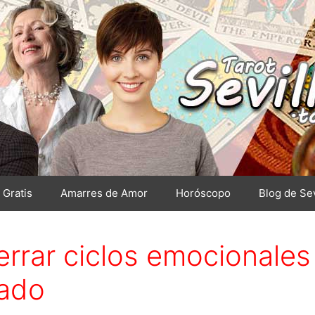
 Gratis
Amarres de Amor
Horóscopo
Blog de Sev
errar ciclos emocionales
sado