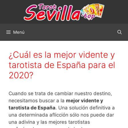
Saltar
al
contenido
Menú
¿Cuál es la mejor vidente y
tarotista de España para el
2020?
Cuando se trata de cambiar nuestro destino,
necesitamos buscar a la
mejor vidente y
tarotista de España
. Una solución definitiva a
una determinada aflicción sólo nos puede dar
una adivina y las mejores tarotistas