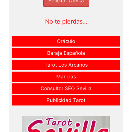
No te pierdas…
Oráculo
Baraja Española
Tarot Los Arcanos
Mancias
Consultor SEO Sevilla
Publicidad Tarot