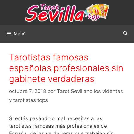
Saltar
al
contenido
Menú
Tarotistas famosas
españolas profesionales sin
gabinete verdaderas
octubre 7, 2018
por
Tarot Sevillano los videntes
y tarotistas tops
Si estás pasándolo mal necesitas a las
tarotistas famosas más profesionales de
España, de las verdaderas que trabajan sin